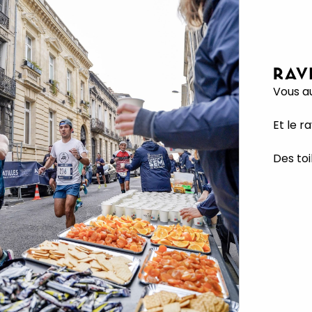
RAV
Vous a
Et le 
Des toi