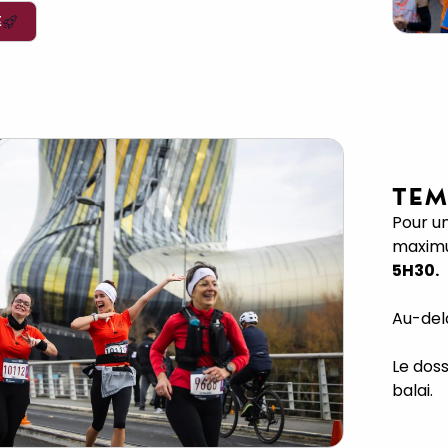
E
TEM
Pour u
maximu
5H30.
Au-del
Le dos
balai.