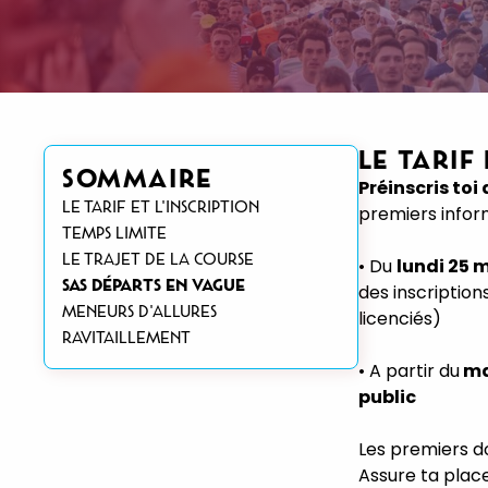
LE TARIF
SOMMAIRE
Préinscris to
le tarif et l'inscription
premiers inform
temps limite
le trajet de la course
• Du
lundi 25 
sas départs en vague
des inscription
meneurs d'allures
licenciés)
ravitaillement
• A partir du
ma
public
Les premiers do
Assure ta place