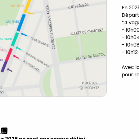
En 2025
Départ 
*4 vag
- 10h00
- 10h0
- 10h0
- 10h1
Avec l
pour r
🏼
r 2026 ne sont pas encore défini.