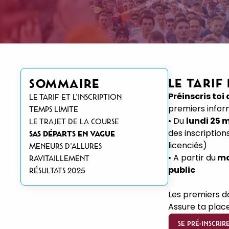
LE TARIF
SOMMAIRE
Préinscris to
le tarif et l'inscription
premiers inform
temps limite
• Du
lundi 25 
le trajet de la course
des inscription
sas départs en vague
licenciés)
meneurs d'allures
• A partir du
ma
ravitaillement
public
résultats 2025
Les premiers do
Assure ta place
SE PRÉ-INSCRIR