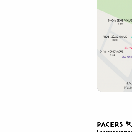
PACERS 
Les pacers pou