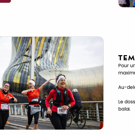
TEM
Pour u
maximu
Au-del
Le dos
balai.