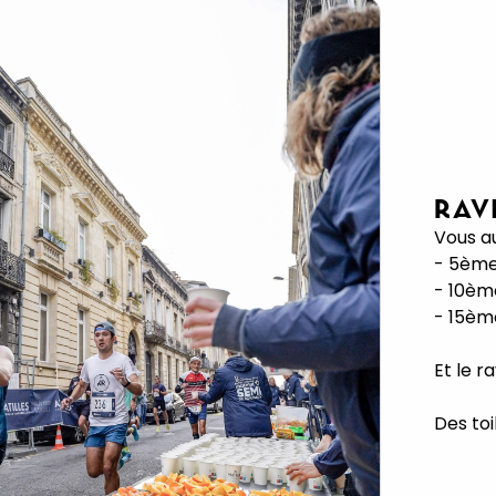
RAV
Vous au
- 5èm
- 10è
- 15
Et le 
Des toi